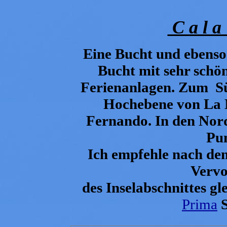
C a l a 
Eine Bucht und ebenso
Bucht mit sehr schö
Ferienanlagen. Zum Sü
Hochebene von La M
Fernando. In den Nord
Pu
Ich empfehle nach dem
Vervo
des Inselabschnittes gl
Prima
S